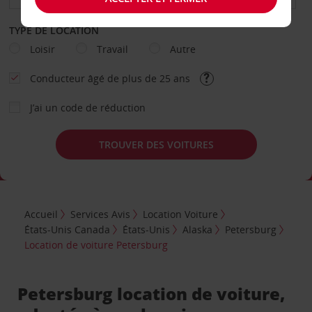
TYPE DE LOCATION
Loisir
Travail
Autre
Conducteur âgé de plus de 25 ans
J’ai un code de réduction
TROUVER DES VOITURES
Accueil
Services Avis
Location Voiture
États-Unis Canada
États-Unis
Alaska
Petersburg
Location de voiture Petersburg
Petersburg location de voiture,