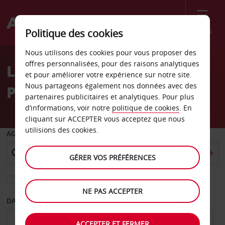
Menu
Politique des cookies
Welcome
Nous utilisons des cookies pour vous proposer des
to
offres personnalisées, pour des raisons analytiques
Location de voiture
Avis
et pour améliorer votre expérience sur notre site.
Nous partageons également nos données avec des
Petersburg
partenaires publicitaires et analytiques. Pour plus
d’informations, voir notre
politique de cookies
. En
cliquant sur ACCEPTER vous acceptez que nous
utilisions des cookies.
AGENCE DE DÉPART
GÉRER VOS PRÉFÉRENCES
Sélectionnez une autre agence de retour
NE PAS ACCEPTER
DATE DE DÉPART
DATE DE RETOUR
ACCEPTER ET FERMER