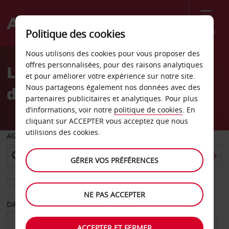
Menu
Politique des cookies
Welcome
Nous utilisons des cookies pour vous proposer des
to
offres personnalisées, pour des raisons analytiques
Location de voiture Port
Avis
et pour améliorer votre expérience sur notre site.
Nous partageons également nos données avec des
d’Espagne
partenaires publicitaires et analytiques. Pour plus
d’informations, voir notre
politique de cookies
. En
cliquant sur ACCEPTER vous acceptez que nous
utilisions des cookies.
AGENCE DE DÉPART
GÉRER VOS PRÉFÉRENCES
Sélectionnez une autre agence de retour
NE PAS ACCEPTER
DATE DE DÉPART
DATE DE RETOUR
ACCEPTER ET FERMER