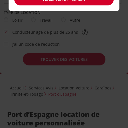
TYPE DE LOCATION
Loisir
Travail
Autre
Conducteur âgé de plus de 25 ans
J’ai un code de réduction
TROUVER DES VOITURES
Accueil
Services Avis
Location Voiture
Caraïbes
Trinité-et-Tobago
Port d’Espagne
Port d’Espagne location de
voiture personnalisée