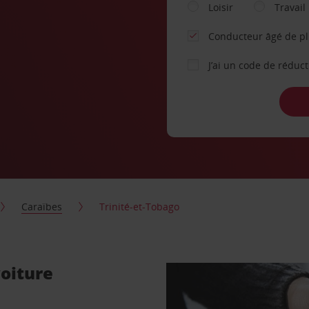
Loisir
Travail
Conducteur âgé de p
J’ai un code de réduc
Caraïbes
Trinité-et-Tobago
voiture