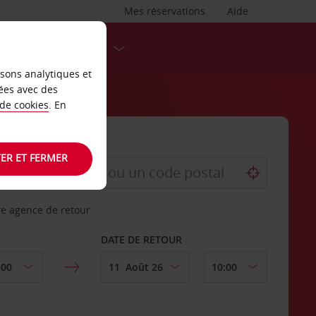
Mes réservations
Aide
DESTINATIONS
isons analytiques et
ées avec des
 de cookies
. En
ER ET FERMER
re agence de retour
DATE DE RETOUR