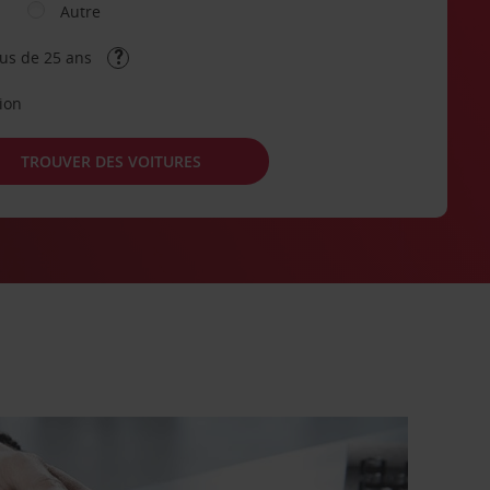
Autre
lus de 25 ans
tion
TROUVER DES VOITURES