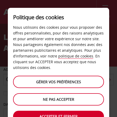
Menu
Politique des cookies
Welcome
Nous utilisons des cookies pour vous proposer des
to
offres personnalisées, pour des raisons analytiques
Location de voiture
Avis
et pour améliorer votre expérience sur notre site.
Nous partageons également nos données avec des
Aéroport de Saint-Jean
partenaires publicitaires et analytiques. Pour plus
d’informations, voir notre
politique de cookies
. En
cliquant sur ACCEPTER vous acceptez que nous
utilisions des cookies.
AGENCE DE DÉPART
GÉRER VOS PRÉFÉRENCES
Sélectionnez une autre agence de retour
NE PAS ACCEPTER
DATE DE DÉPART
DATE DE RETOUR
ACCEPTER ET FERMER