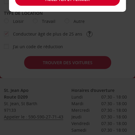
TYPE DE LOCATION
Loisir
Travail
Autre
Conducteur âgé de plus de 25 ans
J’ai un code de réduction
TROUVER DES VOITURES
St. Jean Apo
Horaires d'ouverture
Route D209
Lundi
07:30 - 18:00
St. Jean, St Barth
Mardi
07:30 - 18:00
97133
Mercredi
07:30 - 18:00
Appeler le : 590-590-27-71-43
Jeudi
07:30 - 18:00
Vendredi
07:30 - 18:00
Samedi
07:30 - 18:00