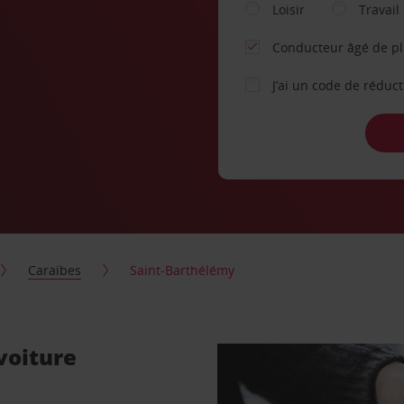
Loisir
Travail
Conducteur âgé de p
J’ai un code de réduc
Caraïbes
Saint-Barthélémy
voiture