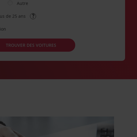
Autre
lus de 25 ans
tion
TROUVER DES VOITURES