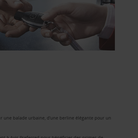
r une balade urbaine, d’une berline élégante pour un
ent à
Avis Preferred
pour bénéficier des primes de