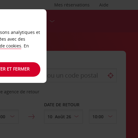
Mes réservations
Aide
DESTINATIONS
isons analytiques et
ées avec des
 de cookies
. En
ER ET FERMER
re agence de retour
DATE DE RETOUR