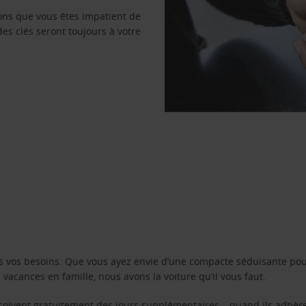
vons que vous êtes impatient de
des clés seront toujours à votre
s vos besoins. Que vous ayez envie d’une compacte séduisante pou
acances en famille, nous avons la voiture qu’il vous faut.
reçoivent gratuitement des jours supplémentaires – quand ils adhèr