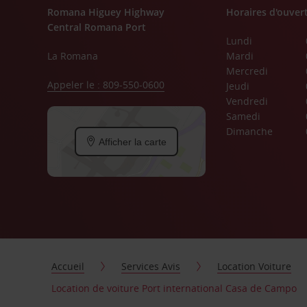
Romana Higuey Highway
Horaires d'ouver
Central Romana Port
Lundi
La Romana
Mardi
Mercredi
Appeler le : 809-550-0600
Jeudi
Vendredi
Samedi
Dimanche
Afficher la carte
Accueil
Services Avis
Location Voiture
Location de voiture Port international Casa de Campo