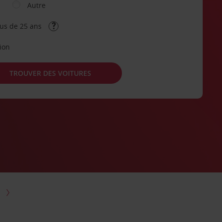
Autre
lus de 25 ans
tion
TROUVER DES VOITURES