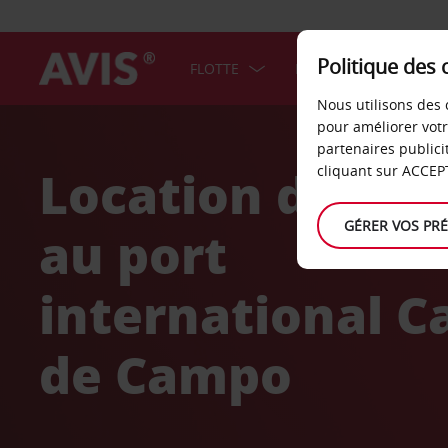
Politique des 
FLOTTE
BONS PLANS
F
Nous utilisons des 
Welcome
pour améliorer vot
to
partenaires publici
Avis
Location de voi
cliquant sur ACCEPT
GÉRER VOS PR
au port
international C
de Campo