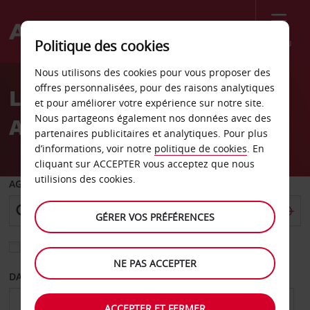
Menu
Politique des cookies
Welcome
Nous utilisons des cookies pour vous proposer des
to
offres personnalisées, pour des raisons analytiques
Location de voiture
Avis
et pour améliorer votre expérience sur notre site.
Nous partageons également nos données avec des
Aéroport de La Romana
partenaires publicitaires et analytiques. Pour plus
d’informations, voir notre
politique de cookies
. En
cliquant sur ACCEPTER vous acceptez que nous
utilisions des cookies.
AGENCE DE DÉPART
GÉRER VOS PRÉFÉRENCES
Sélectionnez une autre agence de retour
NE PAS ACCEPTER
DATE DE DÉPART
DATE DE RETOUR
ACCEPTER ET FERMER