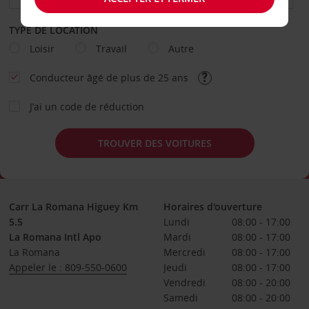
TYPE DE LOCATION
Loisir
Travail
Autre
Conducteur âgé de plus de 25 ans
J’ai un code de réduction
TROUVER DES VOITURES
Carr La Romana Higuey Km
Horaires d'ouverture
5.5
Lundi
08:00 - 17:00
La Romana Intl Apo
Mardi
08:00 - 17:00
La Romana
Mercredi
08:00 - 17:00
Appeler le : 809-550-0600
Jeudi
08:00 - 17:00
Vendredi
08:00 - 20:00
Samedi
08:00 - 20:00