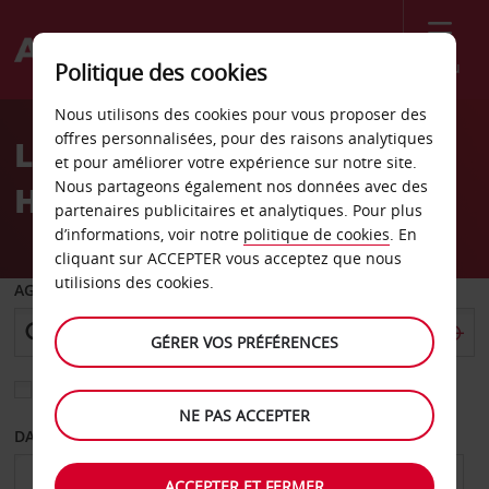
Menu
Politique des cookies
Welcome
Nous utilisons des cookies pour vous proposer des
to
offres personnalisées, pour des raisons analytiques
Location de voiture hôtel
Avis
et pour améliorer votre expérience sur notre site.
Nous partageons également nos données avec des
Howard Johnson Plaza
partenaires publicitaires et analytiques. Pour plus
d’informations, voir notre
politique de cookies
. En
cliquant sur ACCEPTER vous acceptez que nous
utilisions des cookies.
AGENCE DE DÉPART
GÉRER VOS PRÉFÉRENCES
Sélectionnez une autre agence de retour
NE PAS ACCEPTER
DATE DE DÉPART
DATE DE RETOUR
ACCEPTER ET FERMER