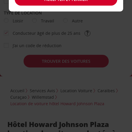
TYPE DE LOCATION
Loisir
Travail
Autre
Conducteur âgé de plus de 25 ans
J’ai un code de réduction
TROUVER DES VOITURES
Accueil
Services Avis
Location Voiture
Caraïbes
Curaçao
Willemstad
Location de voiture hôtel Howard Johnson Plaza
Hôtel Howard Johnson Plaza