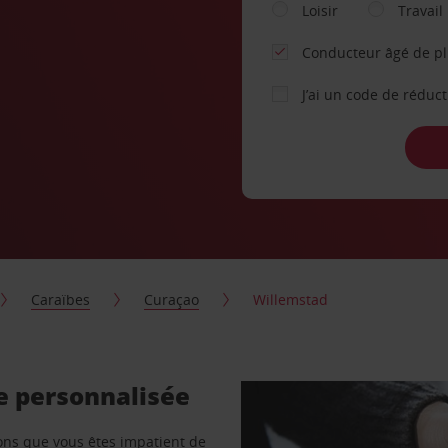
Loisir
Travail
Conducteur âgé de p
J’ai un code de réduc
Caraïbes
Curaçao
Willemstad
e personnalisée
vons que vous êtes impatient de