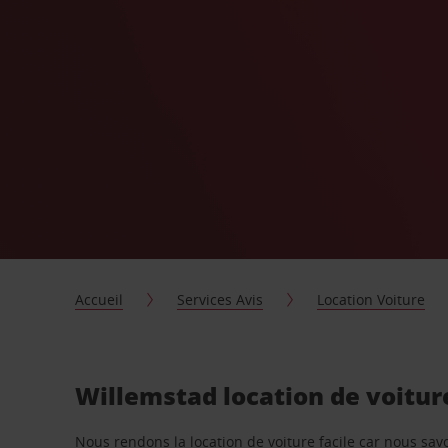
Accueil
Services Avis
Location Voiture
Willemstad location de voitur
Nous rendons la location de voiture facile car nous sa