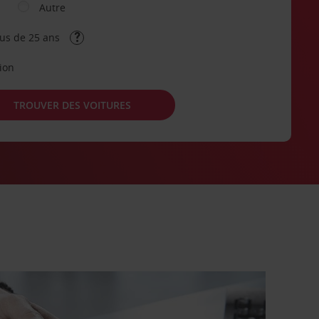
Autre
lus de 25 ans
tion
TROUVER DES VOITURES