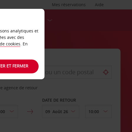
Mes réservations
Aide
DESTINATIONS
isons analytiques et
ées avec des
 de cookies
. En
ER ET FERMER
re agence de retour
DATE DE RETOUR