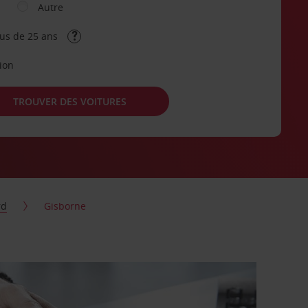
Autre
lus de 25 ans
tion
TROUVER DES VOITURES
rd
Gisborne