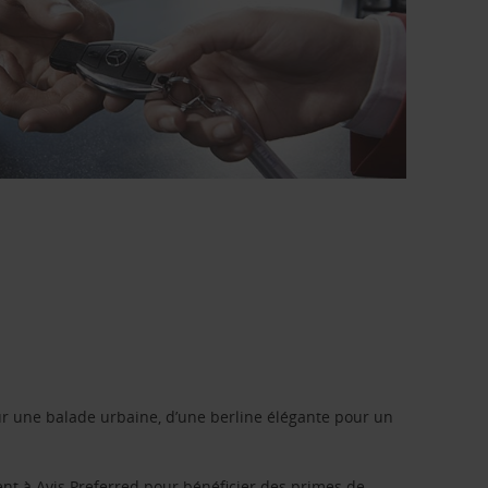
r une balade urbaine, d’une berline élégante pour un
ent à
Avis Preferred
pour bénéficier des primes de