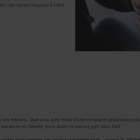
des clés seront toujours à votre
s vos besoins. Que vous ayez envie d’une compacte séduisante pou
acances en famille, nous avons la voiture qu’il vous faut.
reçoivent gratuitement des jours supplémentaires – quand ils adhèr