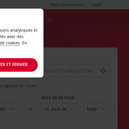
Mes réservations
Aide
DESTINATIONS
isons analytiques et
ées avec des
 de cookies
. En
ER ET FERMER
re agence de retour
DATE DE RETOUR