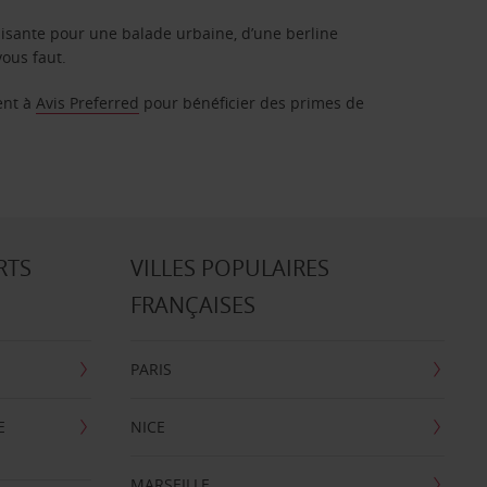
isante pour une balade urbaine, d’une berline
vous faut.
ent à
Avis Preferred
pour bénéficier des primes de
RTS
VILLES POPULAIRES
FRANÇAISES
PARIS
E
NICE
MARSEILLE