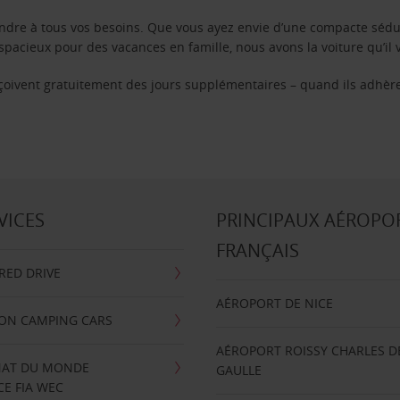
ondre à tous vos besoins. Que vous ayez envie d’une compacte sédu
pacieux pour des vacances en famille, nous avons la voiture qu’il 
reçoivent gratuitement des jours supplémentaires – quand ils adhèr
VICES
PRINCIPAUX AÉROPO
FRANÇAIS
RRED DRIVE
AÉROPORT DE NICE
ION CAMPING CARS
AÉROPORT ROISSY CHARLES D
AT DU MONDE
GAULLE
E FIA WEC