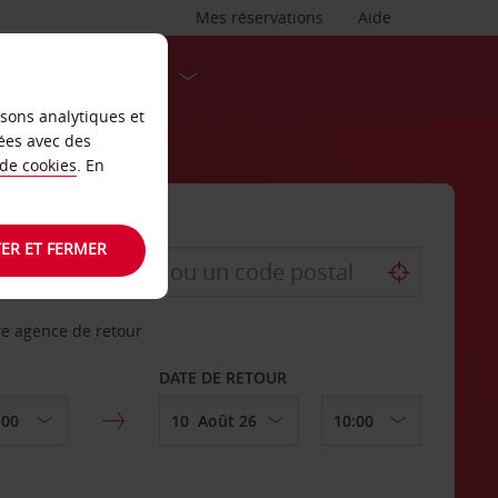
Mes réservations
Aide
DESTINATIONS
isons analytiques et
ées avec des
 de cookies
. En
ER ET FERMER
re agence de retour
DATE DE RETOUR