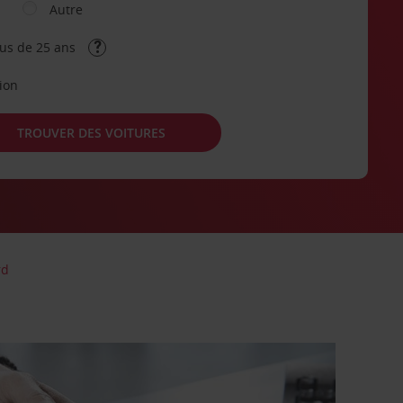
Autre
lus de 25 ans
tion
TROUVER DES VOITURES
rd