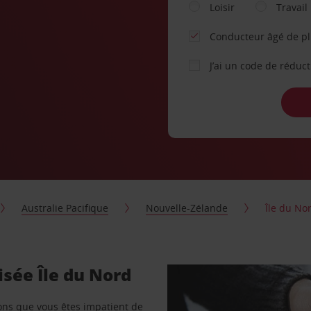
Loisir
Travail
Conducteur âgé de p
J’ai un code de réduc
Australie Pacifique
Nouvelle-Zélande
Île du No
isée Île du Nord
vons que vous êtes impatient de