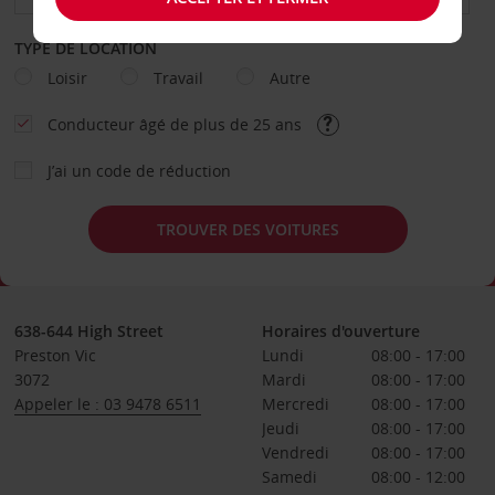
TYPE DE LOCATION
Loisir
Travail
Autre
Conducteur âgé de plus de 25 ans
J’ai un code de réduction
TROUVER DES VOITURES
638-644 High Street
Horaires d'ouverture
Preston Vic
Lundi
08:00 - 17:00
3072
Mardi
08:00 - 17:00
Appeler le : 03 9478 6511
Mercredi
08:00 - 17:00
Jeudi
08:00 - 17:00
Vendredi
08:00 - 17:00
Samedi
08:00 - 12:00