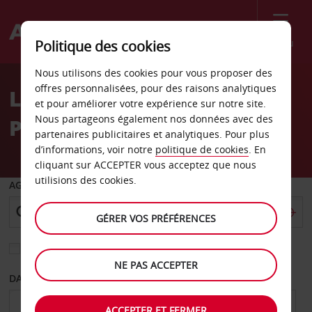
Menu
Politique des cookies
Welcome
Nous utilisons des cookies pour vous proposer des
to
offres personnalisées, pour des raisons analytiques
Location de voiture
Avis
et pour améliorer votre expérience sur notre site.
Nous partageons également nos données avec des
Preston
partenaires publicitaires et analytiques. Pour plus
d’informations, voir notre
politique de cookies
. En
cliquant sur ACCEPTER vous acceptez que nous
utilisions des cookies.
AGENCE DE DÉPART
GÉRER VOS PRÉFÉRENCES
Sélectionnez une autre agence de retour
NE PAS ACCEPTER
DATE DE DÉPART
DATE DE RETOUR
ACCEPTER ET FERMER