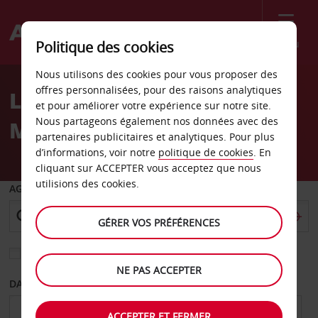
Menu
Politique des cookies
Welcome
Nous utilisons des cookies pour vous proposer des
to
offres personnalisées, pour des raisons analytiques
Location de voiture South
Avis
et pour améliorer votre expérience sur notre site.
Nous partageons également nos données avec des
Melbourne
partenaires publicitaires et analytiques. Pour plus
d’informations, voir notre
politique de cookies
. En
cliquant sur ACCEPTER vous acceptez que nous
utilisions des cookies.
AGENCE DE DÉPART
GÉRER VOS PRÉFÉRENCES
Sélectionnez une autre agence de retour
NE PAS ACCEPTER
DATE DE DÉPART
DATE DE RETOUR
ACCEPTER ET FERMER