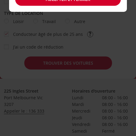
TYPE DE LOCATION
Loisir
Travail
Autre
Conducteur âgé de plus de 25 ans
J’ai un code de réduction
TROUVER DES VOITURES
225 Ingles Street
Horaires d'ouverture
Port Melbourne Vic
Lundi
08:00 - 16:00
3207
Mardi
08:00 - 16:00
Appeler le : 136 333
Mercredi
08:00 - 16:00
Jeudi
08:00 - 16:00
Vendredi
08:00 - 16:00
Samedi
Fermé