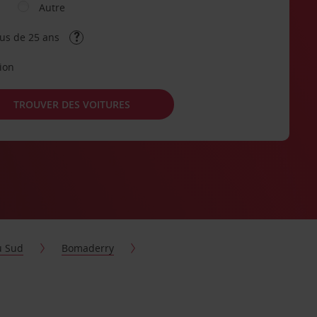
Autre
lus de 25 ans
tion
TROUVER DES VOITURES
u Sud
Bomaderry