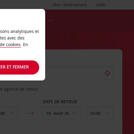
Mes réservations
Aide
DESTINATIONS
isons analytiques et
ées avec des
 de cookies
. En
ER ET FERMER
re agence de retour
DATE DE RETOUR