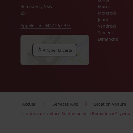
Bomaderry Nsw
Mardi
2541
Mercredi
Jeudi
Appeler le : 0447 267 975
Vendredi
Samedi
Dimanche
Afficher la carte
Accueil
Services Avis
Location Voiture
Location de voiture Station-service Bomaderry Skyview