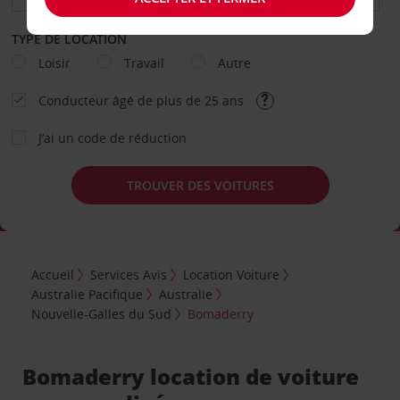
TYPE DE LOCATION
Loisir
Travail
Autre
Conducteur âgé de plus de 25 ans
J’ai un code de réduction
TROUVER DES VOITURES
Accueil
Services Avis
Location Voiture
Australie Pacifique
Australie
Nouvelle-Galles du Sud
Bomaderry
Bomaderry location de voiture