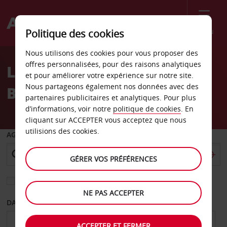
Menu
Politique des cookies
Welcome
Nous utilisons des cookies pour vous proposer des
to
offres personnalisées, pour des raisons analytiques
Location de voiture
Avis
et pour améliorer votre expérience sur notre site.
Nous partageons également nos données avec des
Bomaderry
partenaires publicitaires et analytiques. Pour plus
d’informations, voir notre
politique de cookies
. En
cliquant sur ACCEPTER vous acceptez que nous
utilisions des cookies.
AGENCE DE DÉPART
GÉRER VOS PRÉFÉRENCES
Sélectionnez une autre agence de retour
NE PAS ACCEPTER
DATE DE DÉPART
DATE DE RETOUR
ACCEPTER ET FERMER