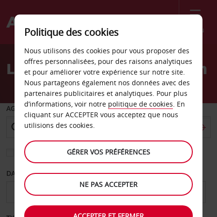
Menu
Politique des cookies
Welcome
Nous utilisons des cookies pour vous proposer des
to
offres personnalisées, pour des raisons analytiques
Location de voiture Toufen
Avis
et pour améliorer votre expérience sur notre site.
Nous partageons également nos données avec des
partenaires publicitaires et analytiques. Pour plus
d’informations, voir notre
politique de cookies
. En
AGENCE DE DÉPART
cliquant sur ACCEPTER vous acceptez que nous
utilisions des cookies.
GÉRER VOS PRÉFÉRENCES
Sélectionnez une autre agence de retour
DATE DE DÉPART
DATE DE RETOUR
NE PAS ACCEPTER
ACCEPTER ET FERMER