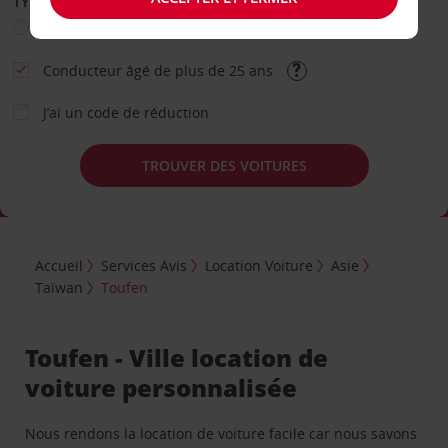
TYPE DE LOCATION
Loisir
Travail
Autre
Conducteur âgé de plus de 25 ans
J’ai un code de réduction
TROUVER DES VOITURES
Accueil
Services Avis
Location Voiture
Asie
Taïwan
Toufen
Toufen - Ville location de
voiture personnalisée
Nous rendons la location de voiture facile car nous savons