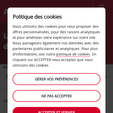
Menu
Politique des cookies
Welcome
Nous utilisons des cookies pour vous proposer des
to
offres personnalisées, pour des raisons analytiques
Location de voiture Gare
Avis
et pour améliorer votre expérience sur notre site.
Nous partageons également nos données avec des
de Chiayi-HSR
partenaires publicitaires et analytiques. Pour plus
d’informations, voir notre
politique de cookies
. En
cliquant sur ACCEPTER vous acceptez que nous
utilisions des cookies.
AGENCE DE DÉPART
GÉRER VOS PRÉFÉRENCES
Sélectionnez une autre agence de retour
NE PAS ACCEPTER
DATE DE DÉPART
DATE DE RETOUR
ACCEPTER ET FERMER