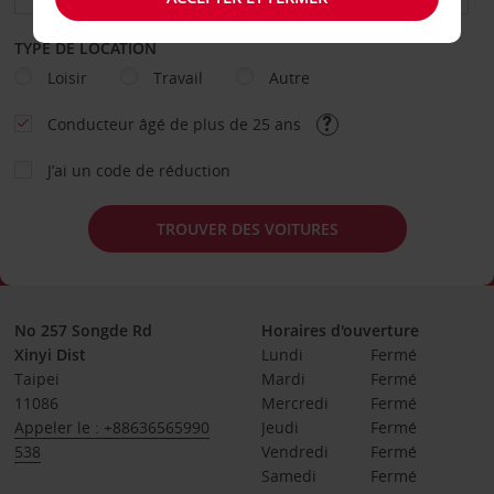
TYPE DE LOCATION
Loisir
Travail
Autre
Conducteur âgé de plus de 25 ans
J’ai un code de réduction
TROUVER DES VOITURES
No 257 Songde Rd
Horaires d'ouverture
Xinyi Dist
Lundi
Fermé
Taipei
Mardi
Fermé
11086
Mercredi
Fermé
Appeler le : +88636565990
Jeudi
Fermé
538
Vendredi
Fermé
Samedi
Fermé