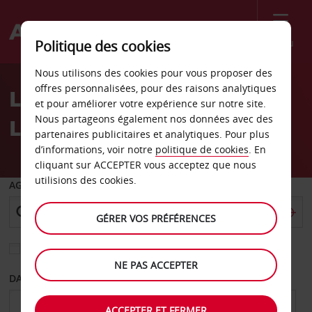
Menu
Politique des cookies
Welcome
Nous utilisons des cookies pour vous proposer des
to
offres personnalisées, pour des raisons analytiques
Location de voiture Hua
Avis
et pour améliorer votre expérience sur notre site.
Nous partageons également nos données avec des
Lien
partenaires publicitaires et analytiques. Pour plus
d’informations, voir notre
politique de cookies
. En
cliquant sur ACCEPTER vous acceptez que nous
utilisions des cookies.
AGENCE DE DÉPART
GÉRER VOS PRÉFÉRENCES
Sélectionnez une autre agence de retour
NE PAS ACCEPTER
DATE DE DÉPART
DATE DE RETOUR
ACCEPTER ET FERMER