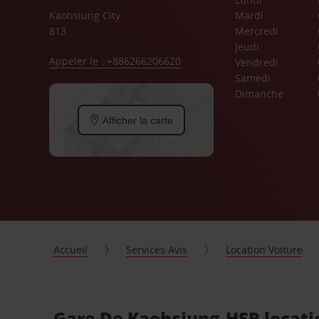
Kaohsiung City
Mardi
813
Mercredi
Jeudi
Appeler le : +886266206620
Vendredi
Samedi
Dimanche
Afficher la carte
Accueil
Services Avis
Location Voiture
Gare De Kaohsiung-HSR locatio