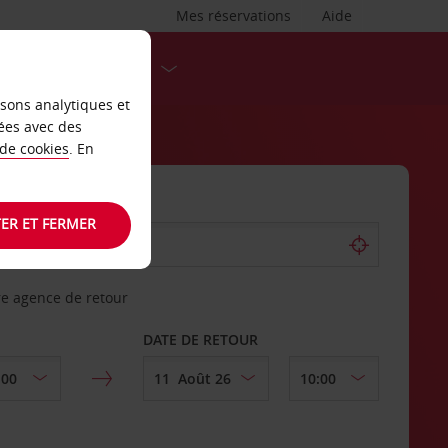
Mes réservations
Aide
DESTINATIONS
isons analytiques et
ées avec des
 de cookies
. En
ER ET FERMER
re agence de retour
DATE DE RETOUR