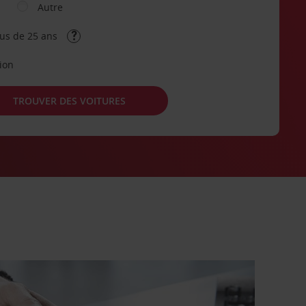
Autre
lus de 25 ans
tion
TROUVER DES VOITURES