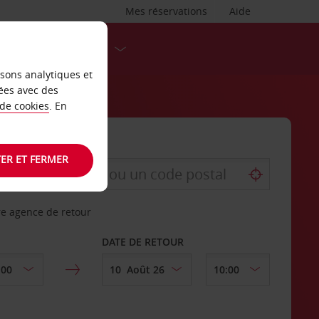
Mes réservations
Aide
DESTINATIONS
isons analytiques et
ées avec des
 de cookies
. En
ER ET FERMER
re agence de retour
DATE DE RETOUR