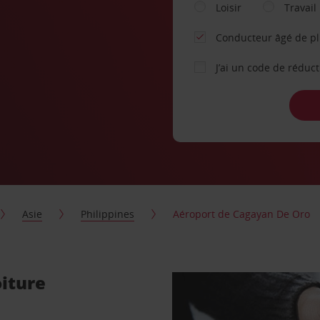
Loisir
Travail
Conducteur âgé de p
J’ai un code de réduc
Asie
Philippines
Aéroport de Cagayan De Oro
iture