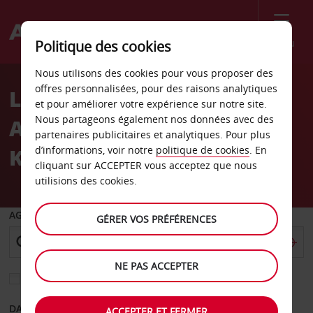
Menu
Politique des cookies
Welcome
Nous utilisons des cookies pour vous proposer des
to
offres personnalisées, pour des raisons analytiques
Location de voiture
Avis
et pour améliorer votre expérience sur notre site.
Nous partageons également nos données avec des
Aéroport international de
partenaires publicitaires et analytiques. Pour plus
Karachi
d’informations, voir notre
politique de cookies
. En
cliquant sur ACCEPTER vous acceptez que nous
utilisions des cookies.
AGENCE DE DÉPART
GÉRER VOS PRÉFÉRENCES
NE PAS ACCEPTER
Sélectionnez une autre agence de retour
DATE DE DÉPART
DATE DE RETOUR
ACCEPTER ET FERMER