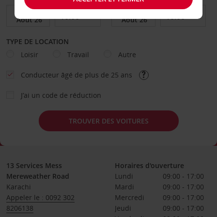
TYPE DE LOCATION
Loisir
Travail
Autre
Conducteur âgé de plus de 25 ans
J’ai un code de réduction
TROUVER DES VOITURES
13 Services Mess
Horaires d'ouverture
Mereweather Road
Lundi
09:00 - 17:00
Karachi
Mardi
09:00 - 17:00
Appeler le : 0092 302
Mercredi
09:00 - 17:00
8206138
Jeudi
09:00 - 17:00