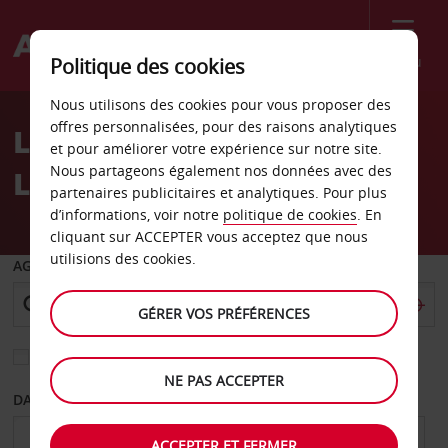
Menu
Politique des cookies
Welcome
Nous utilisons des cookies pour vous proposer des
to
offres personnalisées, pour des raisons analytiques
Location de voiture Kuala
Avis
et pour améliorer votre expérience sur notre site.
Nous partageons également nos données avec des
Lumpur
partenaires publicitaires et analytiques. Pour plus
d’informations, voir notre
politique de cookies
. En
cliquant sur ACCEPTER vous acceptez que nous
utilisions des cookies.
AGENCE DE DÉPART
GÉRER VOS PRÉFÉRENCES
Sélectionnez une autre agence de retour
NE PAS ACCEPTER
DATE DE DÉPART
DATE DE RETOUR
ACCEPTER ET FERMER