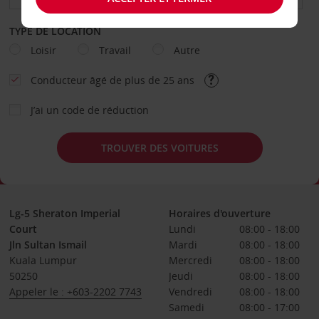
TYPE DE LOCATION
Loisir
Travail
Autre
Conducteur âgé de plus de 25 ans
J’ai un code de réduction
TROUVER DES VOITURES
Lg-5 Sheraton Imperial
Horaires d'ouverture
Court
Lundi
08:00 - 18:00
Jln Sultan Ismail
Mardi
08:00 - 18:00
Kuala Lumpur
Mercredi
08:00 - 18:00
50250
Jeudi
08:00 - 18:00
Appeler le : +603-2202 7743
Vendredi
08:00 - 18:00
Samedi
08:00 - 17:00