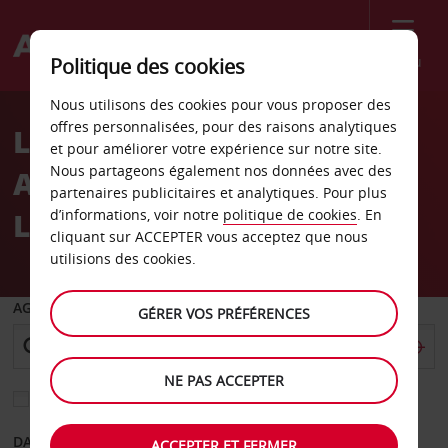
Menu
Politique des cookies
Welcome
Nous utilisons des cookies pour vous proposer des
to
offres personnalisées, pour des raisons analytiques
Location de voiture
Avis
et pour améliorer votre expérience sur notre site.
Nous partageons également nos données avec des
Aéroport international de
partenaires publicitaires et analytiques. Pour plus
Luang Prabang
d’informations, voir notre
politique de cookies
. En
cliquant sur ACCEPTER vous acceptez que nous
utilisions des cookies.
AGENCE DE DÉPART
GÉRER VOS PRÉFÉRENCES
NE PAS ACCEPTER
Sélectionnez une autre agence de retour
DATE DE DÉPART
DATE DE RETOUR
ACCEPTER ET FERMER