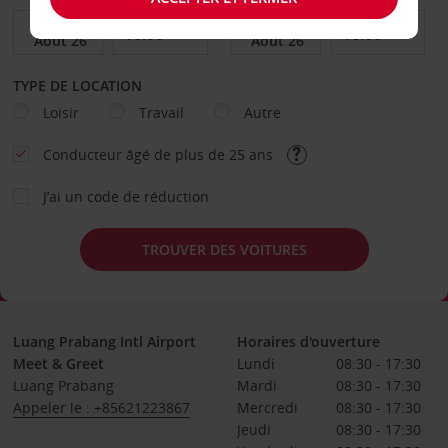
TYPE DE LOCATION
Loisir
Travail
Autre
Conducteur âgé de plus de 25 ans
J’ai un code de réduction
TROUVER DES VOITURES
Luang Prabang Intl Airport
Horaires d'ouverture
Meet & Greet
Lundi
08:30 - 17:30
Luang Prabang
Mardi
08:30 - 17:30
Appeler le : +85621223867
Mercredi
08:30 - 17:30
Jeudi
08:30 - 17:30