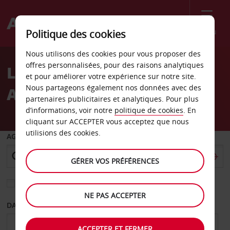
Menu
Politique des cookies
Welcome
Nous utilisons des cookies pour vous proposer des
to
offres personnalisées, pour des raisons analytiques
Location de voiture
Avis
et pour améliorer votre expérience sur notre site.
Nous partageons également nos données avec des
Aéroport de Bali
partenaires publicitaires et analytiques. Pour plus
d’informations, voir notre
politique de cookies
. En
cliquant sur ACCEPTER vous acceptez que nous
utilisions des cookies.
AGENCE DE DÉPART
GÉRER VOS PRÉFÉRENCES
Sélectionnez une autre agence de retour
NE PAS ACCEPTER
DATE DE DÉPART
DATE DE RETOUR
ACCEPTER ET FERMER