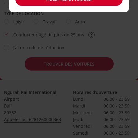
TYPE DE LOCATION
Loisir
Travail
Autre
Conducteur âgé de plus de 25 ans
J’ai un code de réduction
TROUVER DES VOITURES
Ngurah Rai International
Horaires d'ouverture
Airport
Lundi
06:00 - 23:59
Bali
Mardi
06:00 - 23:59
80362
Mercredi
06:00 - 23:59
Appeler le : 6281260000363
Jeudi
06:00 - 23:59
Vendredi
06:00 - 23:59
Samedi
06:00 - 23:59