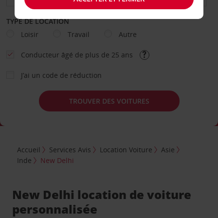
TYPE DE LOCATION
Loisir
Travail
Autre
Conducteur âgé de plus de 25 ans
J’ai un code de réduction
TROUVER DES VOITURES
Accueil
Services Avis
Location Voiture
Asie
Inde
New Delhi
New Delhi location de voiture
personnalisée