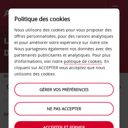
Menu
Politique des cookies
Welcome
Nous utilisons des cookies pour vous proposer des
to
offres personnalisées, pour des raisons analytiques
Location de voiture New
Avis
et pour améliorer votre expérience sur notre site.
Nous partageons également nos données avec des
Delhi
partenaires publicitaires et analytiques. Pour plus
d’informations, voir notre
politique de cookies
. En
cliquant sur ACCEPTER vous acceptez que nous
utilisions des cookies.
AGENCE DE DÉPART
GÉRER VOS PRÉFÉRENCES
Sélectionnez une autre agence de retour
NE PAS ACCEPTER
DATE DE DÉPART
DATE DE RETOUR
ACCEPTER ET FERMER