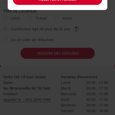
TYPE DE LOCATION
Loisir
Travail
Autre
Conducteur âgé de plus de 25 ans
J’ai un code de réduction
TROUVER DES VOITURES
Units 125 1/f East Ocean
Horaires d'ouverture
Centr
Lundi
09:00 - 17:00
No 98 Granville Rd Tst East
Mardi
09:00 - 17:00
Kowloon
Mercredi
09:00 - 17:00
Appeler le : +852 2890 6988
Jeudi
09:00 - 17:00
Vendredi
09:00 - 17:00
Samedi
09:00 - 16:00