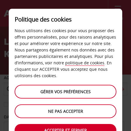
Menu
Politique des cookies
Welcome
Nous utilisons des cookies pour vous proposer des
to
offres personnalisées, pour des raisons analytiques
Location de voiture
Avis
et pour améliorer votre expérience sur notre site.
Nous partageons également nos données avec des
Kowloon Hong Kong
partenaires publicitaires et analytiques. Pour plus
d’informations, voir notre
politique de cookies
. En
cliquant sur ACCEPTER vous acceptez que nous
utilisions des cookies.
AGENCE DE DÉPART
GÉRER VOS PRÉFÉRENCES
Sélectionnez une autre agence de retour
NE PAS ACCEPTER
DATE DE DÉPART
DATE DE RETOUR
ACCEPTER ET FERMER