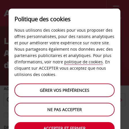
Menu
Politique des cookies
Welcome
Nous utilisons des cookies pour vous proposer des
to
offres personnalisées, pour des raisons analytiques
Location de voiture
Avis
et pour améliorer votre expérience sur notre site.
Nous partageons également nos données avec des
Aéroport international
partenaires publicitaires et analytiques. Pour plus
d’Hong Kong
d’informations, voir notre
politique de cookies
. En
cliquant sur ACCEPTER vous acceptez que nous
utilisions des cookies.
AGENCE DE DÉPART
GÉRER VOS PRÉFÉRENCES
NE PAS ACCEPTER
Sélectionnez une autre agence de retour
DATE DE DÉPART
DATE DE RETOUR
ACCEPTER ET FERMER