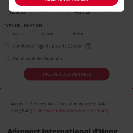
TYPE DE LOCATION
Loisir
Travail
Autre
Conducteur âgé de plus de 25 ans
J’ai un code de réduction
TROUVER DES VOITURES
Accueil
Services Avis
Location Voiture
Asie
Hong Kong
Aéroport international d’Hong Kong
Aéroport International d’Hong