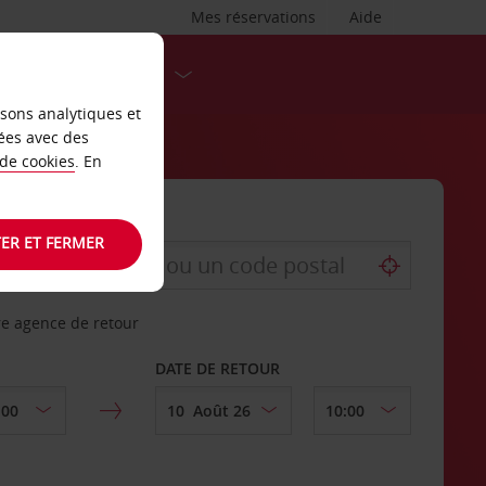
Mes réservations
Aide
DESTINATIONS
isons analytiques et
ées avec des
 de cookies
. En
ER ET FERMER
re agence de retour
DATE DE RETOUR