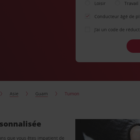
Loisir
Travail
Conducteur âgé de p
J’ai un code de réduc
Asie
Guam
Tumon
rsonnalisée
vons que vous êtes impatient de