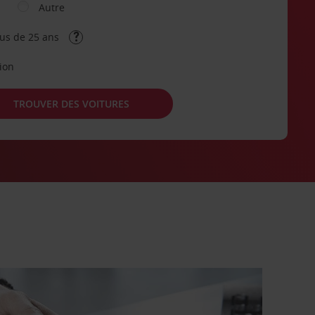
Autre
lus de 25 ans
tion
TROUVER DES VOITURES