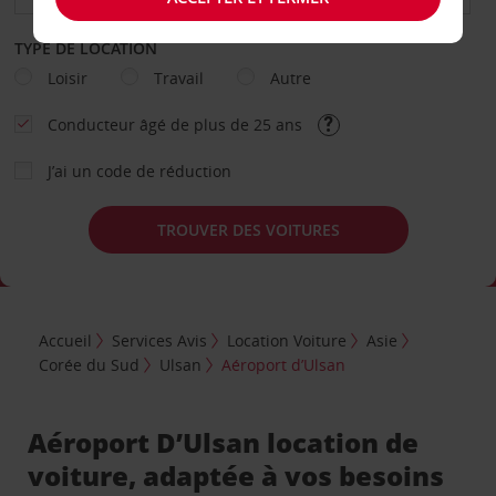
TYPE DE LOCATION
Loisir
Travail
Autre
Conducteur âgé de plus de 25 ans
J’ai un code de réduction
TROUVER DES VOITURES
Accueil
Services Avis
Location Voiture
Asie
Corée du Sud
Ulsan
Aéroport d’Ulsan
Aéroport D’Ulsan location de
voiture, adaptée à vos besoins