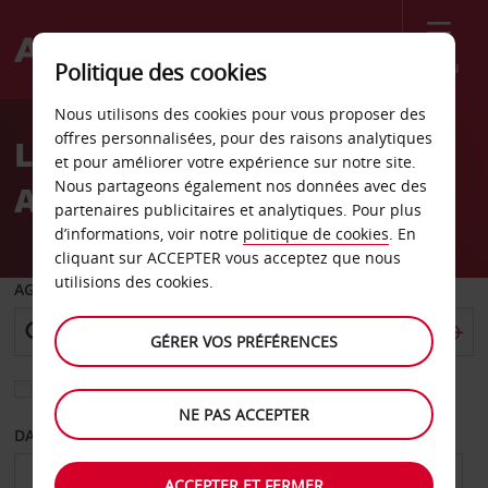
Menu
Politique des cookies
Welcome
Nous utilisons des cookies pour vous proposer des
to
offres personnalisées, pour des raisons analytiques
Location de voiture
Avis
et pour améliorer votre expérience sur notre site.
Nous partageons également nos données avec des
Aéroport d’Ulsan
partenaires publicitaires et analytiques. Pour plus
d’informations, voir notre
politique de cookies
. En
cliquant sur ACCEPTER vous acceptez que nous
utilisions des cookies.
AGENCE DE DÉPART
GÉRER VOS PRÉFÉRENCES
Sélectionnez une autre agence de retour
NE PAS ACCEPTER
DATE DE DÉPART
DATE DE RETOUR
ACCEPTER ET FERMER