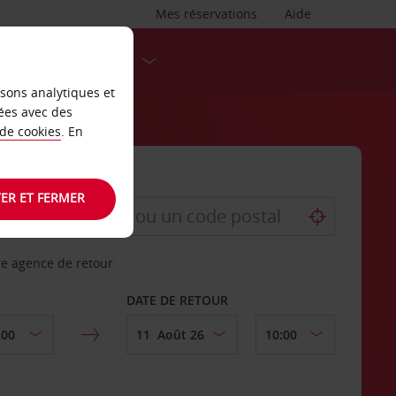
Mes réservations
Aide
DESTINATIONS
isons analytiques et
ées avec des
 de cookies
. En
ER ET FERMER
re agence de retour
DATE DE RETOUR