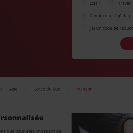
Loisir
Travail
Conducteur âgé de p
J’ai un code de réduc
Asie
Corée du Sud
Incheon
ersonnalisée
vons que vous êtes impatient de