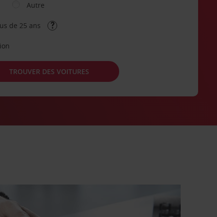
Autre
lus de 25 ans
tion
TROUVER DES VOITURES