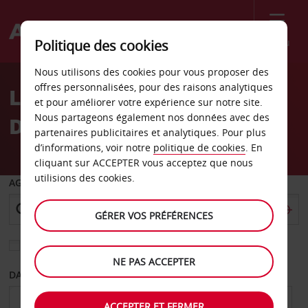
Menu
Politique des cookies
Welcome
Nous utilisons des cookies pour vous proposer des
to
offres personnalisées, pour des raisons analytiques
Location de voiture
Avis
et pour améliorer votre expérience sur notre site.
Nous partageons également nos données avec des
Daejeon
partenaires publicitaires et analytiques. Pour plus
d’informations, voir notre
politique de cookies
. En
cliquant sur ACCEPTER vous acceptez que nous
utilisions des cookies.
AGENCE DE DÉPART
GÉRER VOS PRÉFÉRENCES
Sélectionnez une autre agence de retour
NE PAS ACCEPTER
DATE DE DÉPART
DATE DE RETOUR
ACCEPTER ET FERMER