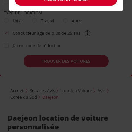
TYPE DE LOCATION
Loisir
Travail
Autre
Conducteur âgé de plus de 25 ans
J’ai un code de réduction
TROUVER DES VOITURES
Accueil
Services Avis
Location Voiture
Asie
Corée du Sud
Daejeon
Daejeon location de voiture
personnalisée