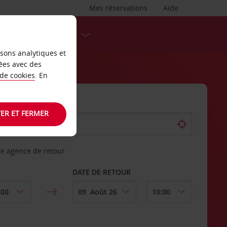
Mes réservations
Aide
DESTINATIONS
isons analytiques et
ées avec des
 de cookies
. En
ER ET FERMER
re agence de retour
DATE DE RETOUR