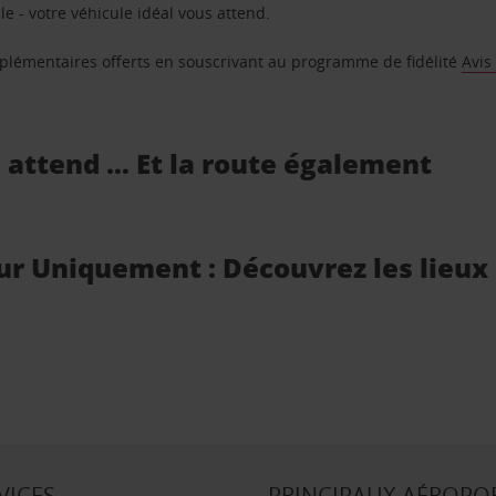
e - votre véhicule idéal vous attend.
supplémentaires offerts en souscrivant au programme de fidélité
Avis
s attend … Et la route également
ur Uniquement : Découvrez les lieux 
VICES
PRINCIPAUX AÉROPO