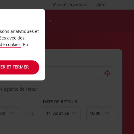
Mes réservations
Aide
DESTINATIONS
isons analytiques et
ées avec des
 de cookies
. En
ER ET FERMER
re agence de retour
DATE DE RETOUR