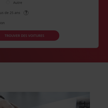
Autre
lus de 25 ans
tion
TROUVER DES VOITURES