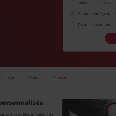
Loisir
Travail
Conducteur âgé de p
J’ai un code de réduc
Asie
Chine
Shenzhen
 personnalisée
vons que vous êtes impatient de