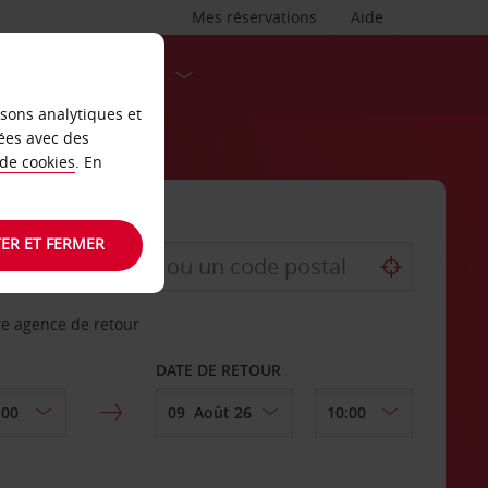
Mes réservations
Aide
DESTINATIONS
isons analytiques et
ées avec des
 de cookies
. En
ER ET FERMER
re agence de retour
DATE DE RETOUR