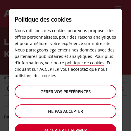
Menu
Politique des cookies
Welcome
Nous utilisons des cookies pour vous proposer des
to
offres personnalisées, pour des raisons analytiques
Location de voiture
Avis
et pour améliorer votre expérience sur notre site.
Nous partageons également nos données avec des
Kunming
partenaires publicitaires et analytiques. Pour plus
d’informations, voir notre
politique de cookies
. En
cliquant sur ACCEPTER vous acceptez que nous
utilisions des cookies.
AGENCE DE DÉPART
GÉRER VOS PRÉFÉRENCES
Sélectionnez une autre agence de retour
NE PAS ACCEPTER
DATE DE DÉPART
DATE DE RETOUR
ACCEPTER ET FERMER