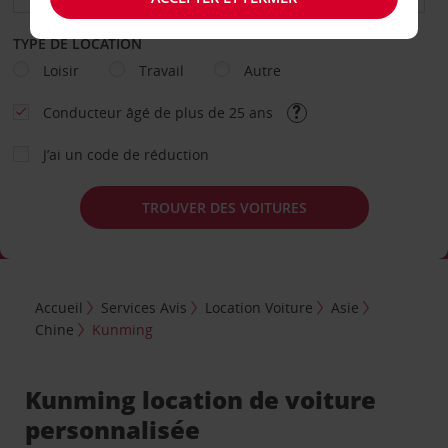
TYPE DE LOCATION
Loisir
Travail
Autre
Conducteur âgé de plus de 25 ans
J’ai un code de réduction
TROUVER DES VOITURES
Accueil
Services Avis
Location Voiture
Asie
Chine
Kunming
Kunming location de voiture
personnalisée