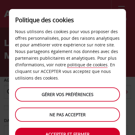
Menu
Politique des cookies
Welcome
Nous utilisons des cookies pour vous proposer des
to
offres personnalisées, pour des raisons analytiques
Location de voiture
Avis
et pour améliorer votre expérience sur notre site.
Nous partageons également nos données avec des
Managua
partenaires publicitaires et analytiques. Pour plus
d’informations, voir notre
politique de cookies
. En
cliquant sur ACCEPTER vous acceptez que nous
utilisions des cookies.
AGENCE DE DÉPART
GÉRER VOS PRÉFÉRENCES
Sélectionnez une autre agence de retour
NE PAS ACCEPTER
DATE DE DÉPART
DATE DE RETOUR
ACCEPTER ET FERMER