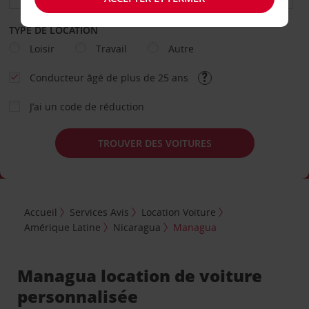
TYPE DE LOCATION
Loisir
Travail
Autre
Conducteur âgé de plus de 25 ans
J’ai un code de réduction
TROUVER DES VOITURES
Accueil
Services Avis
Location Voiture
Amérique Latine
Nicaragua
Managua
Managua location de voiture
personnalisée