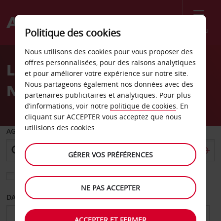
Menu
Politique des cookies
Welcome
Nous utilisons des cookies pour vous proposer des
to
offres personnalisées, pour des raisons analytiques
Location de voiture
Avis
et pour améliorer votre expérience sur notre site.
Nous partageons également nos données avec des
Nicaragua
partenaires publicitaires et analytiques. Pour plus
d’informations, voir notre
politique de cookies
. En
cliquant sur ACCEPTER vous acceptez que nous
utilisions des cookies.
AGENCE DE DÉPART
GÉRER VOS PRÉFÉRENCES
Sélectionnez une autre agence de retour
NE PAS ACCEPTER
DATE DE DÉPART
DATE DE RETOUR
ACCEPTER ET FERMER