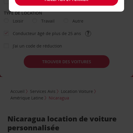
TYPE DE LOCATION
Loisir
Travail
Autre
Conducteur âgé de plus de 25 ans
J’ai un code de réduction
TROUVER DES VOITURES
Accueil
Services Avis
Location Voiture
Amérique Latine
Nicaragua
Nicaragua location de voiture
personnalisée