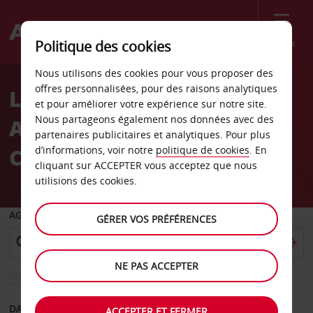
Menu
Politique des cookies
Welcome
Nous utilisons des cookies pour vous proposer des
to
offres personnalisées, pour des raisons analytiques
Location de voiture
Avis
et pour améliorer votre expérience sur notre site.
Nous partageons également nos données avec des
Aéroport international
partenaires publicitaires et analytiques. Pour plus
Carlos Rovirosa
d’informations, voir notre
politique de cookies
. En
cliquant sur ACCEPTER vous acceptez que nous
utilisions des cookies.
AGENCE DE DÉPART
GÉRER VOS PRÉFÉRENCES
NE PAS ACCEPTER
Sélectionnez une autre agence de retour
DATE DE DÉPART
DATE DE RETOUR
ACCEPTER ET FERMER