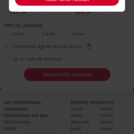
TYPE DE LOCATION
Loisir
Travail
Autre
Conducteur âgé de plus de 25 ans
J’ai un code de réduction
TROUVER DES VOITURES
Carr Villehermosa-
Horaires d'ouverture
macuspana
Lundi
Fermé
Villahermosa Intl Apo
Mardi
Fermé
Villahermosa
Mercredi
Fermé
86280
Jeudi
Fermé