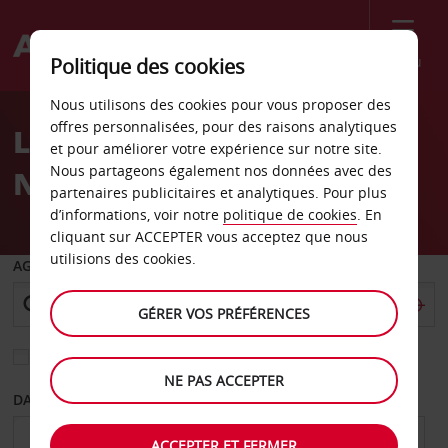
Menu
Politique des cookies
Welcome
Nous utilisons des cookies pour vous proposer des
to
offres personnalisées, pour des raisons analytiques
Location de voiture hôtel
Avis
et pour améliorer votre expérience sur notre site.
Nous partageons également nos données avec des
NH
partenaires publicitaires et analytiques. Pour plus
d’informations, voir notre
politique de cookies
. En
cliquant sur ACCEPTER vous acceptez que nous
utilisions des cookies.
AGENCE DE DÉPART
GÉRER VOS PRÉFÉRENCES
Sélectionnez une autre agence de retour
NE PAS ACCEPTER
DATE DE DÉPART
DATE DE RETOUR
ACCEPTER ET FERMER