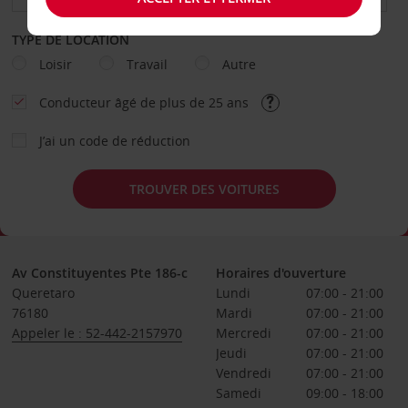
TYPE DE LOCATION
Loisir
Travail
Autre
Conducteur âgé de plus de 25 ans
J’ai un code de réduction
TROUVER DES VOITURES
Av Constituyentes Pte 186-c
Horaires d'ouverture
Queretaro
Lundi
07:00 - 21:00
76180
Mardi
07:00 - 21:00
Appeler le : 52-442-2157970
Mercredi
07:00 - 21:00
Jeudi
07:00 - 21:00
Vendredi
07:00 - 21:00
Samedi
09:00 - 18:00