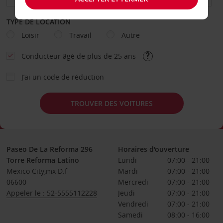
TYPE DE LOCATION
Loisir
Travail
Autre
Conducteur âgé de plus de 25 ans
J’ai un code de réduction
TROUVER DES VOITURES
Paseo De La Reforma 296
Horaires d'ouverture
Torre Reforma Latino
Lundi
07:00 - 21:00
Mexico City,mx D.f
Mardi
07:00 - 21:00
06600
Mercredi
07:00 - 21:00
Appeler le : 52-5555112228
Jeudi
07:00 - 21:00
Vendredi
07:00 - 21:00
Samedi
08:00 - 16:00