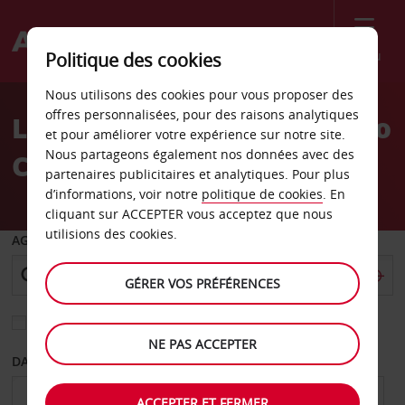
Menu
Politique des cookies
Welcome
Nous utilisons des cookies pour vous proposer des
to
offres personnalisées, pour des raisons analytiques
Location de voiture Mexico
Avis
et pour améliorer votre expérience sur notre site.
Nous partageons également nos données avec des
City Reforma
partenaires publicitaires et analytiques. Pour plus
d’informations, voir notre
politique de cookies
. En
cliquant sur ACCEPTER vous acceptez que nous
utilisions des cookies.
AGENCE DE DÉPART
GÉRER VOS PRÉFÉRENCES
Sélectionnez une autre agence de retour
NE PAS ACCEPTER
DATE DE DÉPART
DATE DE RETOUR
ACCEPTER ET FERMER