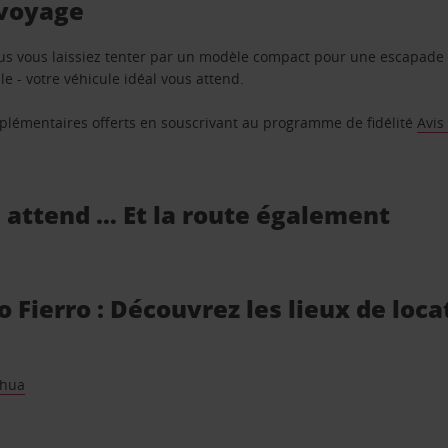
 voyage
us vous laissiez tenter par un modèle compact pour une escapade 
e - votre véhicule idéal vous attend.
supplémentaires offerts en souscrivant au programme de fidélité
Avis
s attend … Et la route également
 Fierro : Découvrez les lieux de loca
ahua