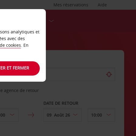
Mes réservations
Aide
DESTINATIONS
isons analytiques et
ées avec des
 de cookies
. En
ER ET FERMER
re agence de retour
DATE DE RETOUR