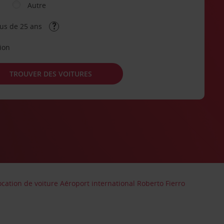
Autre
lus de 25 ans
tion
TROUVER DES VOITURES
ocation de voiture Aéroport international Roberto Fierro