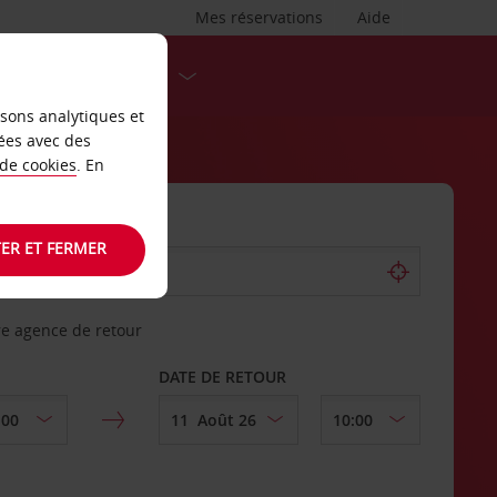
Mes réservations
Aide
DESTINATIONS
isons analytiques et
ées avec des
 de cookies
. En
ER ET FERMER
re agence de retour
DATE DE RETOUR