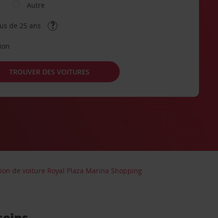
Autre
lus de 25 ans
tion
TROUVER DES VOITURES
ion de voiture Royal Plaza Marina Shopping
soins