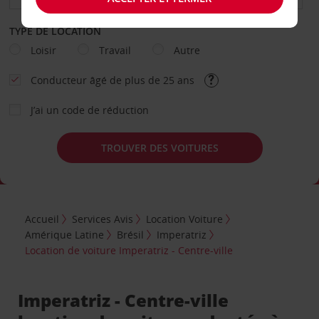
TYPE DE LOCATION
Loisir
Travail
Autre
Conducteur âgé de plus de 25 ans
J’ai un code de réduction
TROUVER DES VOITURES
Accueil
Services Avis
Location Voiture
Amérique Latine
Brésil
Imperatriz
Location de voiture Imperatriz - Centre-ville
Imperatriz - Centre-ville