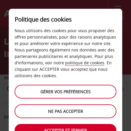
Menu
Politique des cookies
Welcome
Nous utilisons des cookies pour vous proposer des
to
offres personnalisées, pour des raisons analytiques
Location de voiture
Avis
et pour améliorer votre expérience sur notre site.
Nous partageons également nos données avec des
Imperatriz - Centre-ville
partenaires publicitaires et analytiques. Pour plus
d’informations, voir notre
politique de cookies
. En
cliquant sur ACCEPTER vous acceptez que nous
utilisions des cookies.
AGENCE DE DÉPART
GÉRER VOS PRÉFÉRENCES
Sélectionnez une autre agence de retour
NE PAS ACCEPTER
DATE DE DÉPART
DATE DE RETOUR
ACCEPTER ET FERMER