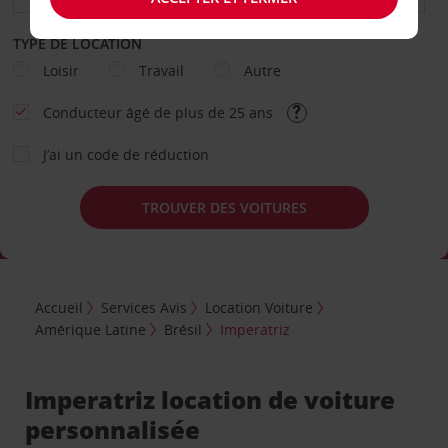
TYPE DE LOCATION
Loisir
Travail
Autre
Conducteur âgé de plus de 25 ans
J’ai un code de réduction
TROUVER DES VOITURES
Accueil
Services Avis
Location Voiture
Amérique Latine
Brésil
Imperatriz
Imperatriz location de voiture
personnalisée