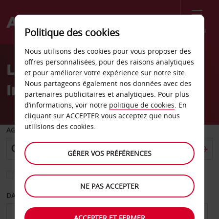
Menu
Politique des cookies
Welcome
Nous utilisons des cookies pour vous proposer des
to
offres personnalisées, pour des raisons analytiques
Location de voiture
Avis
et pour améliorer votre expérience sur notre site.
Nous partageons également nos données avec des
Imperatriz
partenaires publicitaires et analytiques. Pour plus
d’informations, voir notre
politique de cookies
. En
cliquant sur ACCEPTER vous acceptez que nous
utilisions des cookies.
AGENCE DE DÉPART
GÉRER VOS PRÉFÉRENCES
Sélectionnez une autre agence de retour
NE PAS ACCEPTER
DATE DE DÉPART
DATE DE RETOUR
ACCEPTER ET FERMER