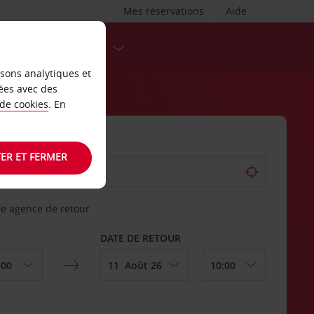
Mes réservations
Aide
DESTINATIONS
isons analytiques et
ées avec des
 de cookies
. En
ER ET FERMER
re agence de retour
DATE DE RETOUR