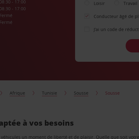
08:30 - 17:00
Loisir
Travail
08:30 - 17:00
Fermé
Conducteur âgé de p
Fermé
J’ai un code de réduc
Afrique
Tunisie
Sousse
Sousse
daptée à vos besoins
e véhicules un moment de liberté et de plaisir. Quelle que soit vot