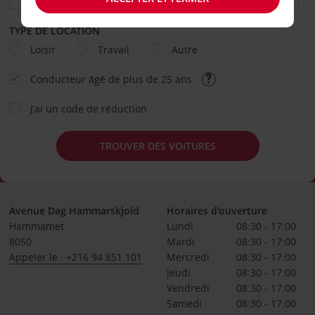
TYPE DE LOCATION
Loisir
Travail
Autre
Conducteur âgé de plus de 25 ans
J’ai un code de réduction
TROUVER DES VOITURES
Avenue Dag Hammarskjold
Horaires d'ouverture
Hammamet
Lundi
08:30 - 17:00
8050
Mardi
08:30 - 17:00
Appeler le : +216 94 851 101
Mercredi
08:30 - 17:00
Jeudi
08:30 - 17:00
Vendredi
08:30 - 17:00
Samedi
08:30 - 17:00