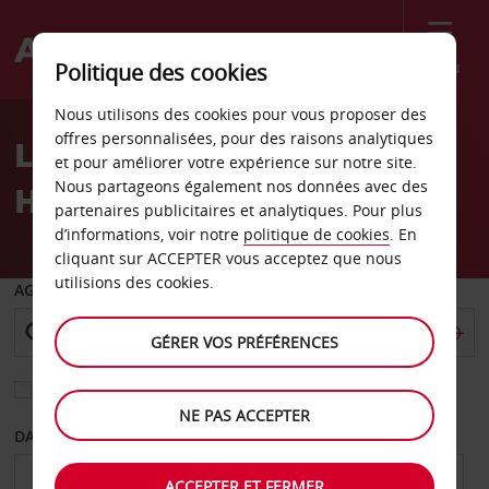
Menu
Politique des cookies
Welcome
Nous utilisons des cookies pour vous proposer des
to
offres personnalisées, pour des raisons analytiques
Location de voiture
Avis
et pour améliorer votre expérience sur notre site.
Nous partageons également nos données avec des
Hammamet
partenaires publicitaires et analytiques. Pour plus
d’informations, voir notre
politique de cookies
. En
cliquant sur ACCEPTER vous acceptez que nous
utilisions des cookies.
AGENCE DE DÉPART
GÉRER VOS PRÉFÉRENCES
Sélectionnez une autre agence de retour
NE PAS ACCEPTER
DATE DE DÉPART
DATE DE RETOUR
ACCEPTER ET FERMER