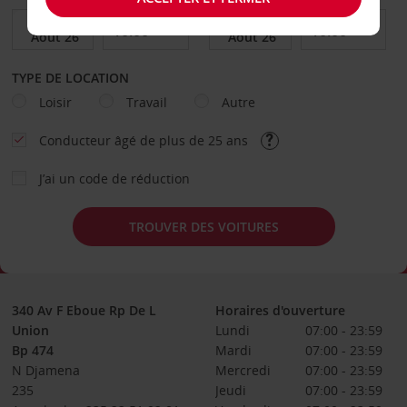
TYPE DE LOCATION
Loisir
Travail
Autre
Conducteur âgé de plus de 25 ans
J’ai un code de réduction
TROUVER DES VOITURES
340 Av F Eboue Rp De L
Horaires d'ouverture
Union
Lundi
07:00 - 23:59
Bp 474
Mardi
07:00 - 23:59
N Djamena
Mercredi
07:00 - 23:59
235
Jeudi
07:00 - 23:59