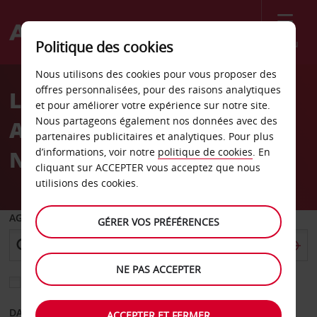
Menu
Politique des cookies
Welcome
Nous utilisons des cookies pour vous proposer des
to
offres personnalisées, pour des raisons analytiques
Location de voiture
Avis
et pour améliorer votre expérience sur notre site.
Nous partageons également nos données avec des
Aéroport international de
partenaires publicitaires et analytiques. Pour plus
N’Djamena
d’informations, voir notre
politique de cookies
. En
cliquant sur ACCEPTER vous acceptez que nous
utilisions des cookies.
AGENCE DE DÉPART
GÉRER VOS PRÉFÉRENCES
NE PAS ACCEPTER
Sélectionnez une autre agence de retour
DATE DE DÉPART
DATE DE RETOUR
ACCEPTER ET FERMER