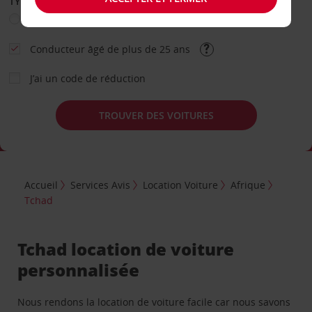
TYPE DE LOCATION
Loisir
Travail
Autre
Conducteur âgé de plus de 25 ans
J’ai un code de réduction
TROUVER DES VOITURES
Accueil
Services Avis
Location Voiture
Afrique
Tchad
Tchad location de voiture
personnalisée
Nous rendons la location de voiture facile car nous savons