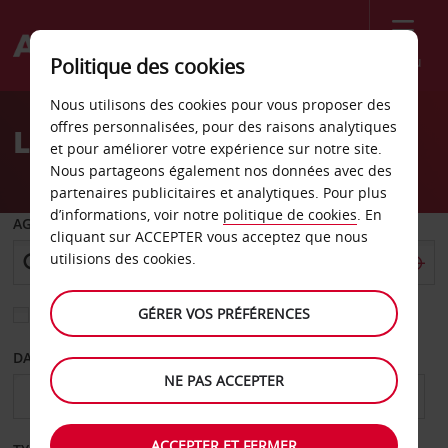
Menu
Politique des cookies
Welcome
Nous utilisons des cookies pour vous proposer des
to
offres personnalisées, pour des raisons analytiques
Location de voiture Tchad
Avis
et pour améliorer votre expérience sur notre site.
Nous partageons également nos données avec des
partenaires publicitaires et analytiques. Pour plus
d’informations, voir notre
politique de cookies
. En
AGENCE DE DÉPART
cliquant sur ACCEPTER vous acceptez que nous
utilisions des cookies.
GÉRER VOS PRÉFÉRENCES
Sélectionnez une autre agence de retour
DATE DE DÉPART
DATE DE RETOUR
NE PAS ACCEPTER
ACCEPTER ET FERMER