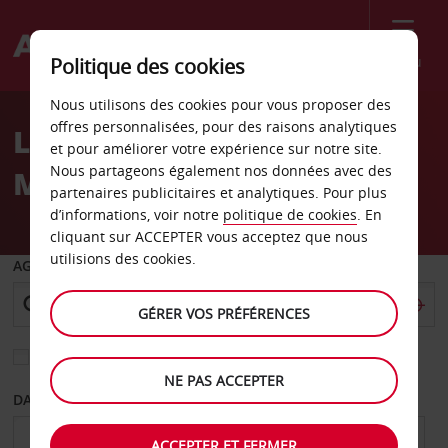
Menu
Politique des cookies
Welcome
Nous utilisons des cookies pour vous proposer des
to
offres personnalisées, pour des raisons analytiques
Location de voiture
Avis
et pour améliorer votre expérience sur notre site.
Nous partageons également nos données avec des
Mayotte - Centre-ville
partenaires publicitaires et analytiques. Pour plus
d’informations, voir notre
politique de cookies
. En
cliquant sur ACCEPTER vous acceptez que nous
utilisions des cookies.
AGENCE DE DÉPART
GÉRER VOS PRÉFÉRENCES
Sélectionnez une autre agence de retour
NE PAS ACCEPTER
DATE DE DÉPART
DATE DE RETOUR
ACCEPTER ET FERMER