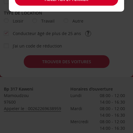
TYPE DE LOCATION
Loisir
Travail
Autre
Conducteur âgé de plus de 25 ans
J’ai un code de réduction
TROUVER DES VOITURES
Bp 317 Kaweni
Horaires d'ouverture
Mamoudzou
Lundi
08:00 - 12:00
97600
14:00 - 16:30
Appeler le : 00262269638959
Mardi
08:00 - 12:00
14:00 - 16:30
Mercredi
08:00 - 12:00
14:00 - 16:30