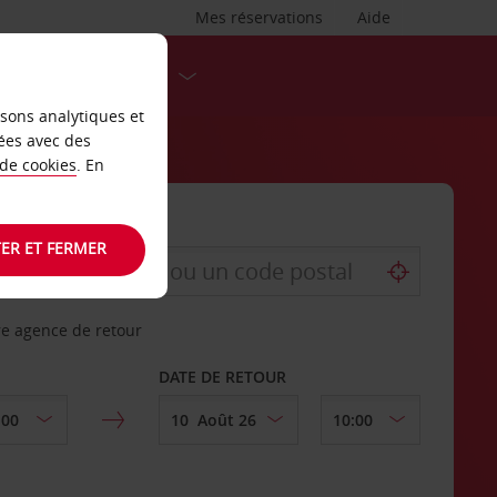
Mes réservations
Aide
DESTINATIONS
isons analytiques et
ées avec des
 de cookies
. En
ER ET FERMER
re agence de retour
DATE DE RETOUR