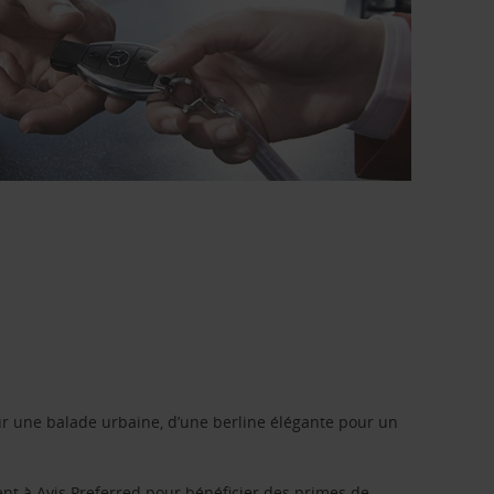
r une balade urbaine, d’une berline élégante pour un
ent à
Avis Preferred
pour bénéficier des primes de