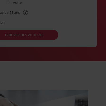
Autre
lus de 25 ans
tion
TROUVER DES VOITURES