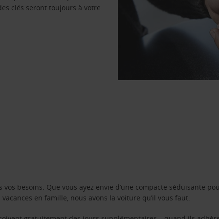
des clés seront toujours à votre
s vos besoins. Que vous ayez envie d’une compacte séduisante pou
acances en famille, nous avons la voiture qu’il vous faut.
reçoivent gratuitement des jours supplémentaires – quand ils adhèr